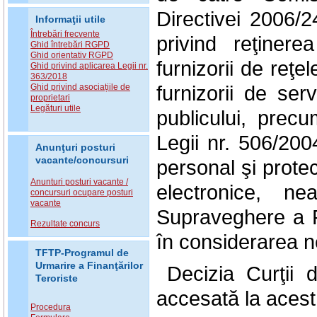
Directivei 2006/
Informaţii utile
Întrebări frecvente
privind reţiner
Ghid întrebări RGPD
Ghid orientativ RGPD
furnizorii de reţe
Ghid privind aplicarea Legii nr.
363/2018
furnizorii de ser
Ghid privind asociațiile de
proprietari
Legături utile
publicului, prec
Legii nr. 506/200
Anunţuri posturi
vacante/concursuri
personal şi protec
Anunturi posturi vacante /
electronice, ne
concursuri ocupare posturi
vacante
Supraveghere a P
Rezultate concurs
în considerarea nec
TFTP-Programul de
Urmarire a Finanţărilor
Decizia Curţii 
Teroriste
accesată la acest
Procedura