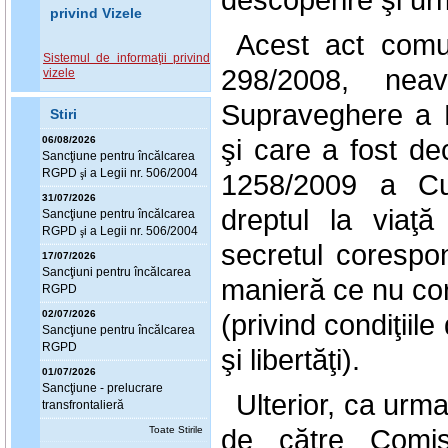
privind Vizele
Acest act comun
Sistemul de informaţii privind
298/2008, neav
vizele
Supraveghere a P
Stiri
şi care a fost dec
06/08/2026
Sanc
ţ
iune pentru încălcarea
RGPD
i a Legii nr. 506/2004
ş
1258/2009 a Curţ
31/07/2026
dreptul la viaţă 
Sanc
ţ
iune pentru încălcarea
RGPD
i a Legii nr. 506/2004
ş
secretul corespon
17/07/2026
Sanc
ţ
iuni pentru încălcarea
manieră ce nu cor
RGPD
02/07/2026
(privind condiţiil
Sanc
ţ
iune pentru încălcarea
RGPD
şi libertăţi).
01/07/2026
Sanc
ţ
iune - prelucrare
Ulterior, ca urm
transfrontalieră
de către Comis
Toate Stirile