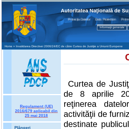
Autoritatea Naţională de Su
Protecţia Datelor Data Protection Protectio
Informaţii generale
Home
» Invalidarea Directivei 2006/24/EC de către Curtea de Justiţie a Uniunii Europene
Curtea de Justiţ
de 8 aprilie 20
reţinerea datel
Regulament (UE)
2016/679
aplicabil din
activităţii de fur
25 mai 2018
destinate publicu
Plângeri