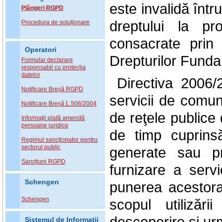
este invalidă într
Plângeri RGPD
dreptului la pr
Procedura de soluționare
consacrate prin 
Operatori
Drepturilor Funda
Formular declarare
responsabil cu protecția
datelor
Directiva 2006/
Notificare Breșă RGPD
servicii de comuni
Notificare Breșă L.506/2004
de reţele publice
Informații plată amendă
persoane juridice
de timp cuprins
Regimul sancționator pentru
sectorul public
generate sau pre
Sancțiuni RGPD
furnizare a servi
Schengen
punerea acestora 
Schengen
scopul utilizări
descoperire şi urm
Sistemul de Informatii