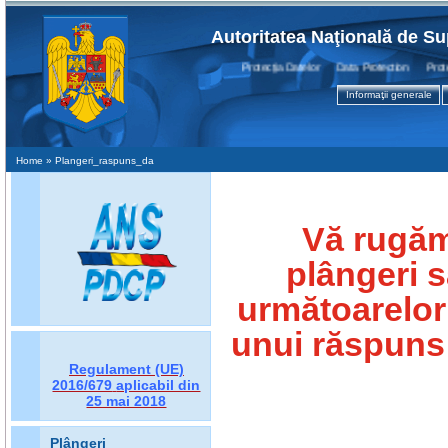
Autoritatea Naţională de Su
Protecţia Datelor Data Protection Protecti
Informaţii generale
Home
» Plangeri_raspuns_da
Vă rugăm 
plângeri s
următoarelor 
unui răspuns 
Regulament (UE)
2016/679
aplicabil din
25 mai 2018
Plângeri