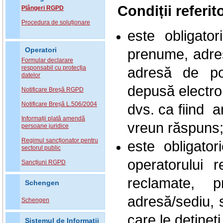
Condiții referit
Plângeri RGPD
Procedura de soluționare
este obligato
prenume, adres
Operatori
Formular declarare
responsabil cu protecția
adresă de po
datelor
depusă electron
Notificare Breșă RGPD
Notificare Breșă L.506/2004
dvs. ca fiind a
Informații plată amendă
vreun răspuns
persoane juridice
Regimul sancționator pentru
este obligator
sectorul public
operatorului 
Sancțiuni RGPD
reclamate, 
Schengen
adresă/sediu, s
Schengen
care le dețineți
Sistemul de Informatii