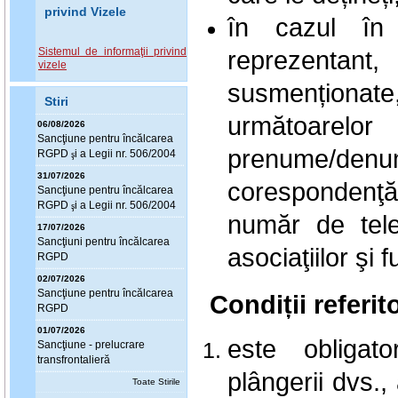
privind Vizele
în cazul în 
Sistemul de informaţii privind
reprezentan
vizele
susmenționa
Stiri
următoarelor
06/08/2026
Sanc
ţ
iune pentru încălcarea
prenume/d
RGPD
i a Legii nr. 506/2004
ş
31/07/2026
corespondenţă
Sanc
ţ
iune pentru încălcarea
RGPD
i a Legii nr. 506/2004
ş
număr de tele
17/07/2026
Sanc
ţ
iuni pentru încălcarea
asociaţiilor şi 
RGPD
02/07/2026
Sanc
ţ
iune pentru încălcarea
Condiții referit
RGPD
01/07/2026
este obligato
Sanc
ţ
iune - prelucrare
transfrontalieră
plângerii dvs.,
Toate Stirile