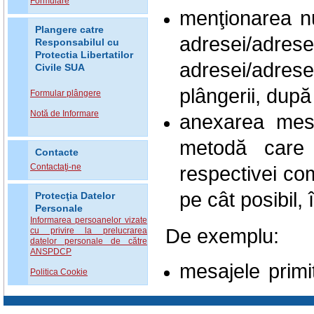
Formulare
menţionarea nu
Plangere catre
adresei/adr
Responsabilul cu
Protectia Libertatilor
adresei/adres
Civile SUA
plângerii, după
Formular plângere
Notă de Informare
anexarea mesaj
metodă care s
Contacte
respectivei co
Contactaţi-ne
pe cât posibil, 
Protecţia Datelor
Personale
Informarea persoanelor vizate
De exemplu:
cu privire la prelucrarea
datelor personale de către
ANSPDCP
mesajele primit
Politica Cookie
metoda forwar