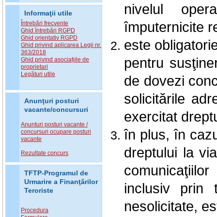
nivelul oper
Informaţii utile
împuternicite 
Întrebări frecvente
Ghid întrebări RGPD
Ghid orientativ RGPD
este obligatori
Ghid privind aplicarea Legii nr.
363/2018
pentru susţine
Ghid privind asociațiile de
proprietari
Legături utile
de dovezi concl
solicitările ad
Anunţuri posturi
vacante/concursuri
exercitat drept
Anunturi posturi vacante /
în plus, în caz
concursuri ocupare posturi
vacante
dreptului la vi
Rezultate concurs
comunicaţiilo
TFTP-Programul de
Urmarire a Finanţărilor
inclusiv prin
Teroriste
nesolicitate, es
Procedura