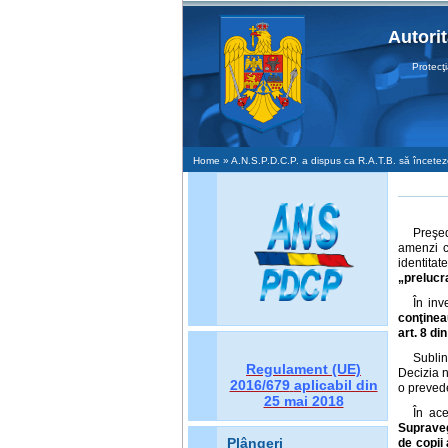
Autori
Protecţia D
Home
» A.N.S.P.D.C.P. a dispus ca R.A.T.B. să înceteze
Preşed
amenzi c
identitat
„prelucr
În inv
conţinea
art. 8 di
Sublin
Regulament (UE)
Decizia n
2016/679
aplicabil din
o prevede
25 mai 2018
În ace
Supraveg
Plângeri
de copii