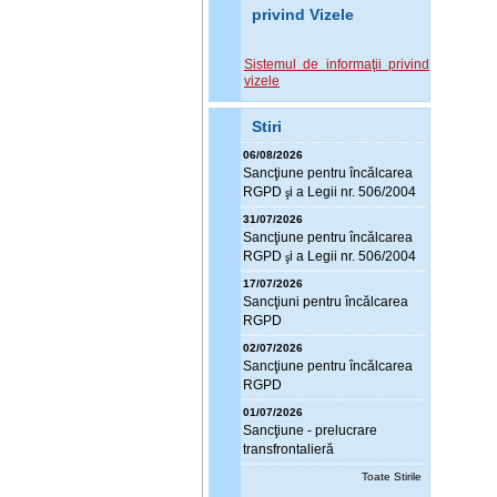
privind Vizele
Sistemul de informaţii privind
vizele
Stiri
06/08/2026
Sanc
ţ
iune pentru încălcarea
RGPD
i a Legii nr. 506/2004
ş
31/07/2026
Sanc
ţ
iune pentru încălcarea
RGPD
i a Legii nr. 506/2004
ş
17/07/2026
Sanc
ţ
iuni pentru încălcarea
RGPD
02/07/2026
Sanc
ţ
iune pentru încălcarea
RGPD
01/07/2026
Sanc
ţ
iune - prelucrare
transfrontalieră
Toate Stirile