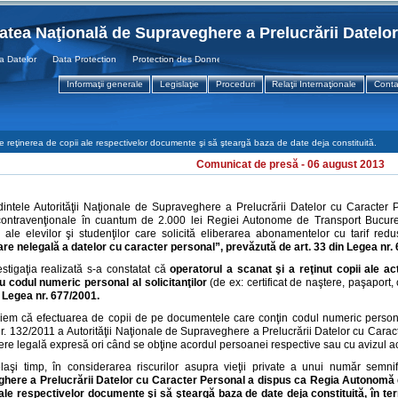
tatea Naţională de Supraveghere a Prelucrării Datelo
atelor Data Protection Protection des Donnees
Informaţii generale
Legislaţie
Proceduri
Relaţii Internaţionale
Conta
 reţinerea de copii ale respectivelor documente şi să şteargă baza de date deja constituită.
Comunicat de presă - 06 august 2013
intele Autorităţii Naţionale de Supraveghere a Prelucrării Datelor cu Caracter 
ontravenţionale în cuantum de 2.000 lei Regiei Autonome de Transport Bucureşt
e ale elevilor şi studenţilor care solicită eliberarea abonamentelor cu tarif red
are nelegală a datelor cu caracter personal”, prevăzută de art. 33 din Legea nr.
estigaţia realizată s-a constatat că
operatorul a
scanat şi a reţinut c
opii ale ac
u codul numeric personal al solicitanţilor
(de ex: certificat de naştere, paşaport,
n Legea nr. 677/2001.
iem că efectuarea de copii de pe documentele care conţin codul numeric personal e
r. 132/2011 a Autorităţii Naţionale de Supraveghere a Prelucrării Datelor cu Caracte
re legală expresă ori când se obţine acordul persoanei respective sau cu avizul ace
laşi timp, în considerarea riscurilor asupra vieţii private a unui număr semni
here a Prelucrării Datelor cu Caracter Personal a dispus ca Regia Autonomă 
 ale respectivelor documente şi să şteargă baza de date deja constituită, în term