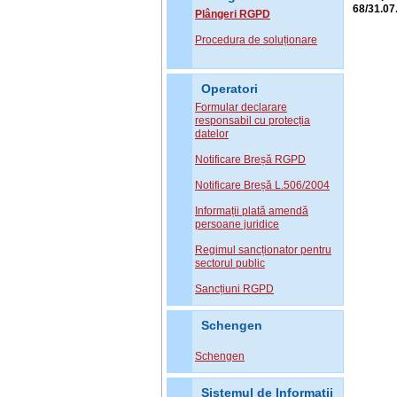
68/31.07
Plângeri RGPD
Procedura de soluționare
Operatori
Formular declarare
responsabil cu protecția
datelor
Notificare Breșă RGPD
Notificare Breșă L.506/2004
Informații plată amendă
persoane juridice
Regimul sancționator pentru
sectorul public
Sancțiuni RGPD
Schengen
Schengen
Sistemul de Informatii