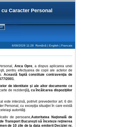
r cu Caracter Personal
ct
6/08/2026 11:28
Română |
English
|
Francais
Personal,
Anca Opre
, a dispus aplicarea unei
i, pentru efectuarea de copii ale actelor de
us.
Această faptă constituie contravenţia de
 677/2001
.
telor de identitate şi ale altor documente ce
 carte de rezidenţă
), cu încălcarea dispoziţiilor
ste interzisă, potrivit prevederilor art. 6 din
r Personal, cu excepţia situaţiei în care există
leiaşi autorităţi.
ficativ de persoane,
Autoritatea Naţională de
de Transport Bucureşti să înceteze reţinerea
en de 10 zile de la data emiterii Deciziei nr.