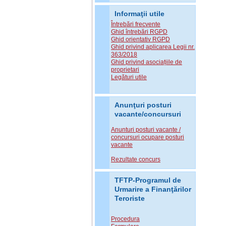
Informaţii utile
Întrebări frecvente
Ghid întrebări RGPD
Ghid orientativ RGPD
Ghid privind aplicarea Legii nr.
363/2018
Ghid privind asociațiile de
proprietari
Legături utile
Anunţuri posturi
vacante/concursuri
Anunturi posturi vacante /
concursuri ocupare posturi
vacante
Rezultate concurs
TFTP-Programul de
Urmarire a Finanţărilor
Teroriste
Procedura