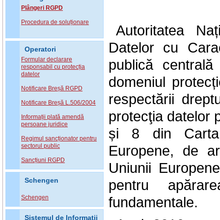
Plângeri RGPD
Procedura de soluționare
Autoritatea Na
Datelor cu Carac
Operatori
Formular declarare
publică central
responsabil cu protecția
datelor
domeniul protecți
Notificare Breșă RGPD
respectării drept
Notificare Breșă L.506/2004
protecţia datelor 
Informații plată amendă
persoane juridice
și 8 din Carta
Regimul sancționator pentru
sectorul public
Europene, de art
Sancțiuni RGPD
Uniunii Europen
Schengen
pentru apărarea
Schengen
fundamentale.
Sistemul de Informatii