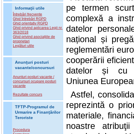
pe termen scurt
Informaţii utile
Întrebări frecvente
complexă a instru
Ghid întrebări RGPD
Ghid orientativ RGPD
datelor personal
Ghid privind aplicarea Legii nr.
363/2018
național și pregăt
Ghid privind asociațiile de
proprietari
Legături utile
reglementări europ
cooperării eficie
Anunţuri posturi
vacante/concursuri
datelor și cu 
Anunturi posturi vacante /
Uniunea
.
Europea
concursuri ocupare posturi
vacante
Astfel, consolida
Rezultate concurs
reprezintă o prio
TFTP-Programul de
Urmarire a Finanţărilor
materiale, financ
Teroriste
noastre atribuţi
Procedura