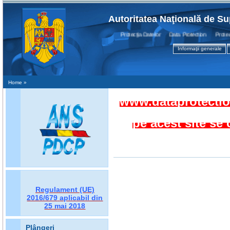
Autoritatea Naţională de Su
Protecţia Datelor Data Protection Protection
Informaţii generale
Home
»
www.dataprotection
pe acest site se
Regulament (UE)
2016/679
aplicabil din
25 mai 2018
Plângeri