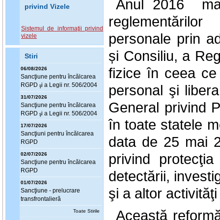
Anul 2016 mar
privind Vizele
reglementărilor
Sistemul de informaţii privind
personale prin a
vizele
și Consiliu, a Re
Stiri
fizice în ceea ce
06/08/2026
Sanc
ţ
iune pentru încălcarea
RGPD
i a Legii nr. 506/2004
personal şi liber
ş
31/07/2026
General privind Pr
Sanc
ţ
iune pentru încălcarea
RGPD
i a Legii nr. 506/2004
ş
în toate statele
17/07/2026
Sanc
ţ
iuni pentru încălcarea
data de 25 mai 20
RGPD
privind protecţia
02/07/2026
Sanc
ţ
iune pentru încălcarea
RGPD
detectării, investi
01/07/2026
şi a altor activităţi
Sanc
ţ
iune - prelucrare
transfrontalieră
Această reformă
Toate Stirile