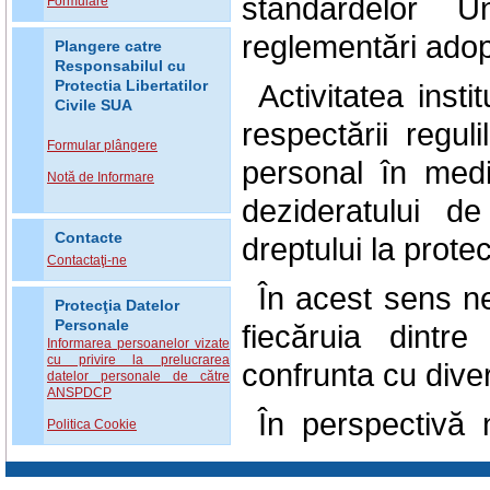
standardelor U
Formulare
reglementări adop
Plangere catre
Responsabilul cu
Protectia Libertatilor
Activitatea inst
Civile SUA
respectării regul
Formular plângere
personal în mediu
Notă de Informare
dezideratului d
Contacte
dreptului la protec
Contactaţi-ne
În acest sens n
Protecţia Datelor
Personale
fiecăruia dintr
Informarea persoanelor vizate
cu privire la prelucrarea
confrunta cu diver
datelor personale de către
ANSPDCP
În perspectivă
Politica Cookie
culturi a protec