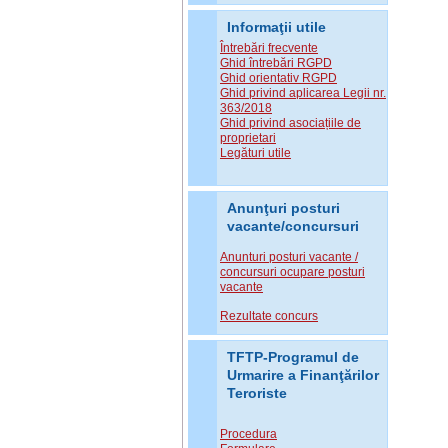
Informaţii utile
Întrebări frecvente
Ghid întrebări RGPD
Ghid orientativ RGPD
Ghid privind aplicarea Legii nr.
363/2018
Ghid privind asociațiile de
proprietari
Legături utile
Anunţuri posturi
vacante/concursuri
Anunturi posturi vacante /
concursuri ocupare posturi
vacante
Rezultate concurs
TFTP-Programul de
Urmarire a Finanţărilor
Teroriste
Procedura