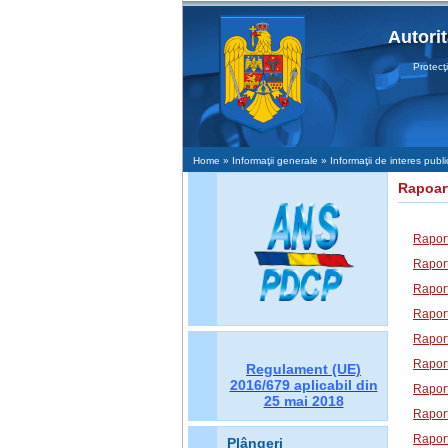
Autori
Protecţia 
Home
» Informaţii generale » Informaţii de interes pub
Rapoar
Raport
Raport
Raport
Raport
Raport
Raport
Regulament (UE)
2016/679
aplicabil din
Raport
25 mai 2018
Raport
Raport
Plângeri