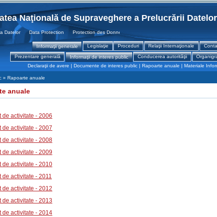
tatea Naţională de Supraveghere a Prelucrării Datelo
Datelor Data Protection Protection des Donnees
Legislaţie
Proceduri
Relaţii Internaţionale
Conta
Informaţii generale
Prezentare generală
Conducerea autorităţii
Organig
Informaţii de interes public
Declaraţii de avere
|
Documente de interes public
|
Rapoarte anuale
|
Materiale Info
lic » Rapoarte anuale
te anuale
 de activitate - 2006
 de activitate - 2007
 de activitate - 2008
 de activitate - 2009
 de activitate - 2010
 de activitate - 2011
 de activitate - 2012
 de activitate - 2013
 de activitate - 2014