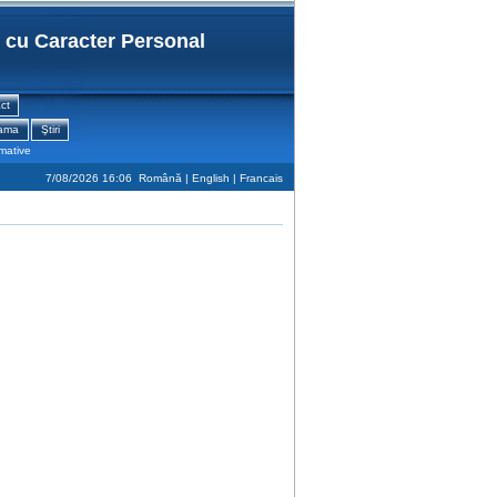
r cu Caracter Personal
ct
rama
Ştiri
rmative
7/08/2026 16:06
Română |
English
|
Francais