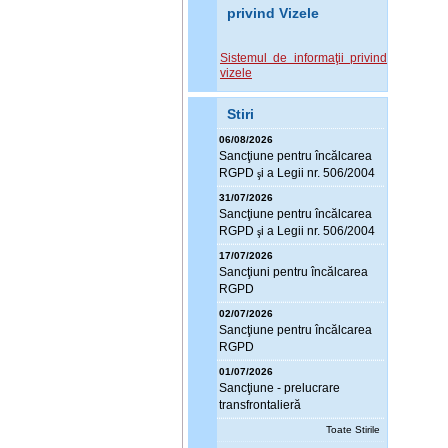
privind Vizele
Sistemul de informaţii privind
vizele
Stiri
06/08/2026
Sanc
ţ
iune pentru încălcarea
RGPD
i a Legii nr. 506/2004
ş
31/07/2026
Sanc
ţ
iune pentru încălcarea
RGPD
i a Legii nr. 506/2004
ş
17/07/2026
Sanc
ţ
iuni pentru încălcarea
RGPD
02/07/2026
Sanc
ţ
iune pentru încălcarea
RGPD
01/07/2026
Sanc
ţ
iune - prelucrare
transfrontalieră
Toate Stirile