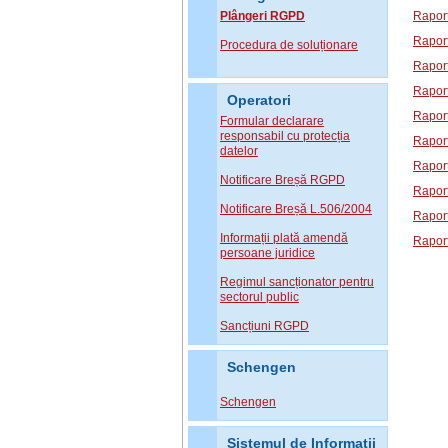
Plângeri RGPD
Raport
Raport
Procedura de soluționare
Raport
Raport
Operatori
Raport
Formular declarare
responsabil cu protecția
Raport
datelor
Raport
Notificare Breșă RGPD
Raport
Notificare Breșă L.506/2004
Raport
Informații plată amendă
Raport
persoane juridice
Regimul sancționator pentru
sectorul public
Sancțiuni RGPD
Schengen
Schengen
Sistemul de Informatii